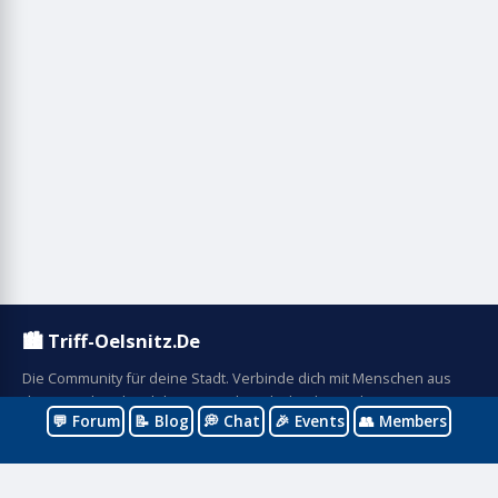
🏙️ Triff-Oelsnitz.De
Die Community für deine Stadt. Verbinde dich mit Menschen aus
deine Stadt, teile Erlebnisse und entdecke die Stadt.
💬 Forum
📝 Blog
💭 Chat
🎉 Events
👥 Members
Navigation